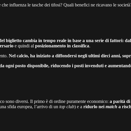
 che influenza le tasche dei tifosi? Quali benefici ne ricavano le societ
sto del biglietto cambia in tempo reale in base a una serie di fattori
versario
e quindi al
posizionamento in classifica
.
ento.
Nel calcio, ha iniziato a diffondersi negli ultimi dieci anni, sop
 da ogni posto disponibile, riducendo i posti invenduti e aumentand
o sono diversi. Il primo è di ordine puramente economico:
a parità di
 una sfida europea, l’arrivo di un
top club
) e a
ridurlo nei
match
a risch