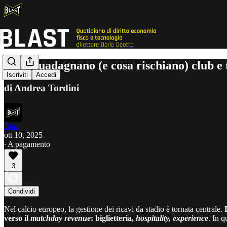
Cosa guadagnano (e cosa rischiano) club e ti
Iscriviti
Accedi
di Andrea Tordini
Blast
ott 10, 2025
∙ A pagamento
3
Condividi
Nel calcio europeo, la gestione dei ricavi da stadio è tornata centrale.
verso il
matchday revenue
: biglietteria,
hospitality, experience
. In q