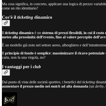
Ma cosa significa, in concreto, applicare una logica di prezzo variabile
come un rito identitario?
Cos’è il
ticketing
dinamico
Il
ticketing
dinamico
è un
sistema di prezzi flessibili, in cui il co
meteo alla prossimità dell’evento, fino al valore percepito dell’av
È un modello già noto nel settore aereo, alberghiero e dell’intrattenim
Il
principio di fondo è semplice
:
massimizzare il ricavo potenziale
carta, non fa una virgola, no?
I vantaggi per i
club
Dal punto di vista delle società sportive, i benefici del
ticketing
dinamic
aumentare il prezzo medio nei
match
ad alta domanda
(un
derby
,