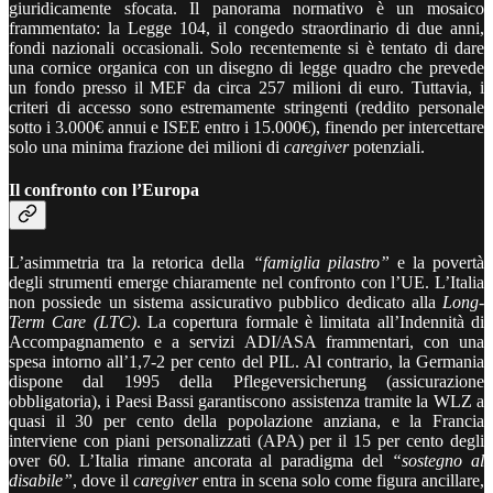
giuridicamente sfocata. Il panorama normativo è un mosaico
frammentato: la Legge 104, il congedo straordinario di due anni,
fondi nazionali occasionali. Solo recentemente si è tentato di dare
una cornice organica con un disegno di legge quadro che prevede
un fondo presso il MEF da circa 257 milioni di euro. Tuttavia, i
criteri di accesso sono estremamente stringenti (reddito personale
sotto i 3.000€ annui e ISEE entro i 15.000€), finendo per intercettare
solo una minima frazione dei milioni di
caregiver
potenziali.
Il confronto con l’Europa
L’asimmetria tra la retorica della
“famiglia pilastro”
e la povertà
degli strumenti emerge chiaramente nel confronto con l’UE. L’Italia
non possiede un sistema assicurativo pubblico dedicato alla
Long-
Term Care (LTC)
. La copertura formale è limitata all’Indennità di
Accompagnamento e a servizi ADI/ASA frammentari, con una
spesa intorno all’1,7-2 per cento del PIL. Al contrario, la Germania
dispone dal 1995 della Pflegeversicherung (assicurazione
obbligatoria), i Paesi Bassi garantiscono assistenza tramite la WLZ a
quasi il 30 per cento della popolazione anziana, e la Francia
interviene con piani personalizzati (APA) per il 15 per cento degli
over 60. L’Italia rimane ancorata al paradigma del
“sostegno al
disabile”
, dove il
caregiver
entra in scena solo come figura ancillare,