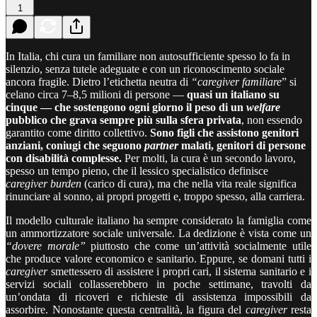
1
In Italia, chi cura un familiare non autosufficiente spesso lo fa in
silenzio, senza tutele adeguate e con un riconoscimento sociale
ancora fragile. Dietro l’etichetta neutra di
“caregiver familiare
” si
celano circa 7–8,5 milioni di persone —
quasi un italiano su
cinque — che sostengono ogni giorno il peso di un
welfare
pubblico che grava sempre più sulla sfera privata
, non essendo
garantito come diritto collettivo.
Sono figli che assistono genitori
anziani, coniugi che seguono
partner
malati, genitori di persone
con disabilità complesse.
Per molti, la cura è un secondo lavoro,
spesso un tempo pieno, che il lessico specialistico definisce
caregiver burden
(carico di cura), ma che nella vita reale significa
rinunciare al sonno, ai propri progetti e, troppo spesso, alla carriera.
Il modello culturale italiano ha sempre considerato la famiglia come
un ammortizzatore sociale universale. La dedizione è vista come un
“dovere morale”
piuttosto che come un’attività socialmente utile
che produce valore economico e sanitario. Eppure, se domani tutti i
caregiver
smettessero di assistere i propri cari, il sistema sanitario e i
servizi sociali collasserebbero in poche settimane, travolti da
un’ondata di ricoveri e richieste di assistenza impossibili da
assorbire. Nonostante questa centralità, la figura del
caregiver
resta