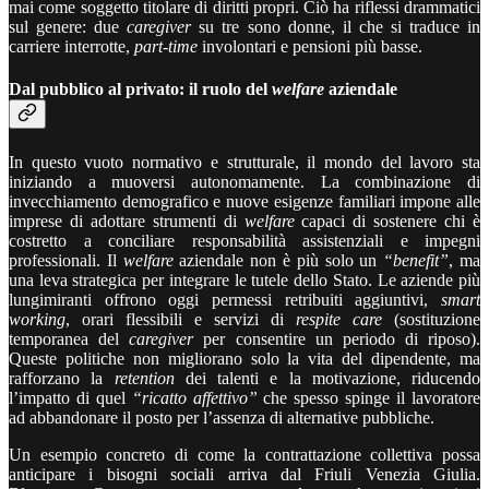
mai come soggetto titolare di diritti propri. Ciò ha riflessi drammatici
sul genere: due
caregiver
su tre sono donne, il che si traduce in
carriere interrotte,
part-time
involontari e pensioni più basse.
Dal pubblico al privato: il ruolo del
welfare
aziendale
In questo vuoto normativo e strutturale, il mondo del lavoro sta
iniziando a muoversi autonomamente. La combinazione di
invecchiamento demografico e nuove esigenze familiari impone alle
imprese di adottare strumenti di
welfare
capaci di sostenere chi è
costretto a conciliare responsabilità assistenziali e impegni
professionali. Il
welfare
aziendale non è più solo un
“benefit”
, ma
una leva strategica per integrare le tutele dello Stato. Le aziende più
lungimiranti offrono oggi permessi retribuiti aggiuntivi,
smart
working
, orari flessibili e servizi di
respite care
(sostituzione
temporanea del
caregiver
per consentire un periodo di riposo).
Queste politiche non migliorano solo la vita del dipendente, ma
rafforzano la
retention
dei talenti e la motivazione, riducendo
l’impatto di quel
“ricatto affettivo”
che spesso spinge il lavoratore
ad abbandonare il posto per l’assenza di alternative pubbliche.
Un esempio concreto di come la contrattazione collettiva possa
anticipare i bisogni sociali arriva dal Friuli Venezia Giulia.