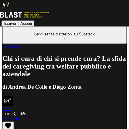
Iscriviti
Accedi
Leggi senza distrazioni su Substack
Economia
Chi si cura di chi si prende cura? La sfida
del caregiving tra welfare pubblico e
aziendale
di Andrea De Colle e Diego Zonta
Blast
mar 23, 2026
Ascolta