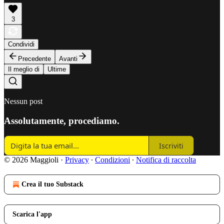
3
Condividi
Precedente
Avanti
Il meglio di
Ultime
Nessun post
Assolutamente, procediamo.
Iscriviti
© 2026 Maggioli
·
Privacy
∙
Condizioni
∙
Notifica di raccolta
Crea il tuo Substack
Scarica l'app