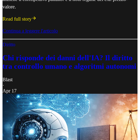
valore.
Read full story
Continua a leggere l'articolo
Diritto
Chi risponde dei danni dell'IA? Il diritto
tra controllo umano e algoritmi autonomi
Blast
·
Apr 17