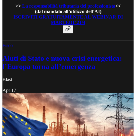
>>
La responsabilità tributaria del professionista
<<
(dal mandato all’utilizzo dell’AI)
ISCRIVITI GRATUITAMENTE AL WEBINAR DI
MARTEDI’ 21/4
Fisco
Aiuti di Stato e nuova crisi energetica:
l’Europa torna all’emergenza
Blast
·
Apr 17