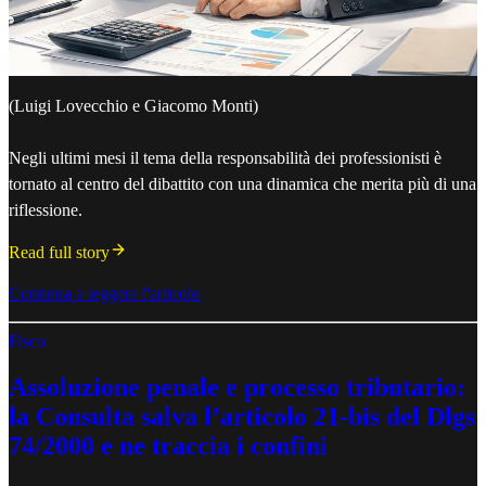
(Luigi Lovecchio e Giacomo Monti)
Negli ultimi mesi il tema della responsabilità dei professionisti è
tornato al centro del dibattito con una dinamica che merita più di una
riflessione.
Read full story
Continua a leggere l'articolo
Fisco
Assoluzione penale e processo tributario:
la Consulta salva l’articolo 21-bis del Dlgs
74/2000 e ne traccia i confini