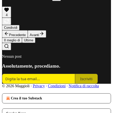
4
Condividi
Precedente
Avanti
Il meglio di
Ultime
Nessun post
Assolutamente, procediamo.
Iscriviti
© 2026 Maggioli
·
Privacy
∙
Condizioni
∙
Notifica di raccolta
Crea il tuo Substack