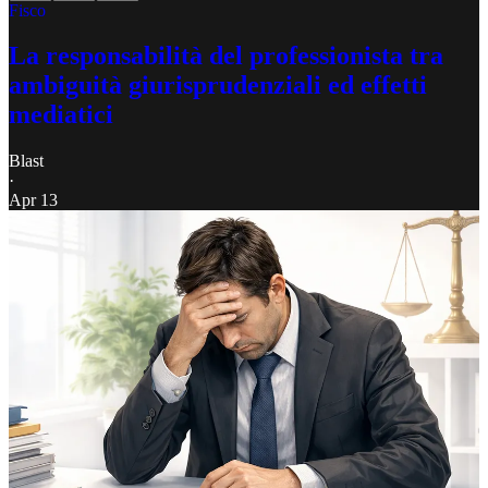
Fisco
La responsabilità del professionista tra
ambiguità giurisprudenziali ed effetti
mediatici
Blast
·
Apr 13