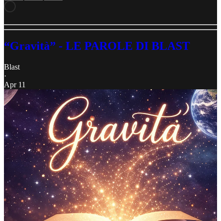
“Gravità” - LE PAROLE DI BLAST
Blast
·
Apr 11