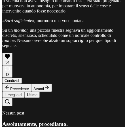
Il sistema non aveva bisogno di comandi fisici, era stato progettato
per muoversi in autonomia, per imparare il senso delle cose e
intervenire quando fosse necessario.
«Sarà sufficiente»
, mormorò una voce lontana.
Su un
monitor,
una piccola finestra segnava un aggiornamento
discreto, silenzioso, schedulato come un normale controllo di
routine
. Nessuno avrebbe alzato un sopracciglio per quel tipo di
segnale.
34
13
Condividi
Precedente
Avanti
Il meglio di
Ultime
Nessun post
Assolutamente, procediamo.