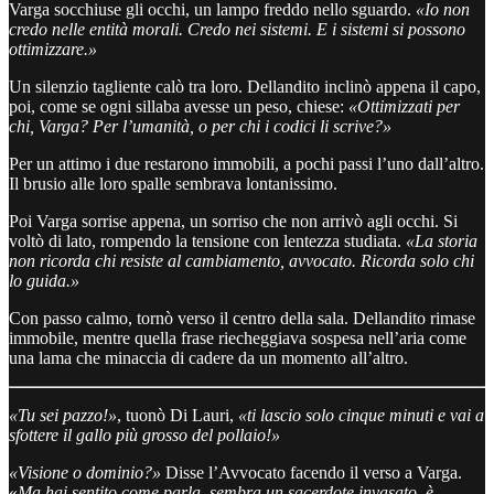
Varga socchiuse gli occhi, un lampo freddo nello sguardo.
«Io non
credo nelle entità morali. Credo nei sistemi. E i sistemi si possono
ottimizzare.»
Un silenzio tagliente calò tra loro. Dellandito inclinò appena il capo,
poi, come se ogni sillaba avesse un peso, chiese:
«Ottimizzati per
chi, Varga? Per l’umanità, o per chi i codici li scrive?»
Per un attimo i due restarono immobili, a pochi passi l’uno dall’altro.
Il brusio alle loro spalle sembrava lontanissimo.
Poi Varga sorrise appena, un sorriso che non arrivò agli occhi. Si
voltò di lato, rompendo la tensione con lentezza studiata.
«La storia
non ricorda chi resiste al cambiamento, avvocato. Ricorda solo chi
lo guida.»
Con passo calmo, tornò verso il centro della sala. Dellandito rimase
immobile, mentre quella frase riecheggiava sospesa nell’aria come
una lama che minaccia di cadere da un momento all’altro.
«Tu sei pazzo!»
, tuonò Di Lauri,
«ti lascio solo cinque minuti e vai a
sfottere il gallo più grosso del pollaio!»
«Visione o dominio?»
Disse l’Avvocato facendo il verso a Varga.
«
Ma hai sentito come parla, sembra un sacerdote invasato, è