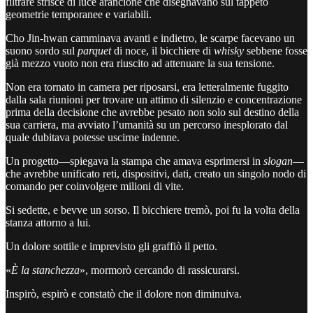
filtrare strisce di luce arancione che disegnavano sul tappeto
geometrie temporanee e variabili.
Cho Jin-hwan camminava avanti e indietro, le scarpe facevano un
suono sordo sul
parquet
di noce, il bicchiere di
whisky
sebbene fosse
già mezzo vuoto non era riuscito ad attenuare la sua tensione.
Non era tornato in camera per riposarsi, era letteralmente fuggito
dalla sala riunioni per trovare un attimo di silenzio e concentrazione
prima della decisione che avrebbe pesato non solo sul destino della
sua carriera, ma avviato l’umanità su un percorso inesplorato dal
quale dubitava potesse uscirne indenne.
Un progetto—spiegava la stampa che amava esprimersi in
slogan
—
che avrebbe unificato reti, dispositivi, dati, creato un singolo nodo di
comando per coinvolgere milioni di vite.
Si sedette, e bevve un sorso. Il bicchiere tremò, poi fu la volta della
stanza attorno a lui.
Un dolore sottile e imprevisto gli graffiò il petto.
«
È la stanchezza
», mormorò cercando di rassicurarsi.
Inspirò, espirò e constatò che il dolore non diminuiva.