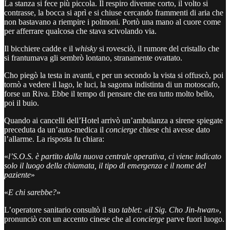
La stanza si fece più piccola. Il respiro divenne corto, il volto si
contrasse, la bocca si aprì e si chiuse cercando frammenti di aria che
non bastavano a riempire i polmoni. Portò una mano al cuore come
per afferrare qualcosa che stava scivolando via.
Il bicchiere cadde e il
whisky
si rovesciò, il rumore del cristallo che
si frantumava gli sembrò lontano, stranamente ovattato.
Cho piegò la testa in avanti, e per un secondo la vista si offuscò, poi
tornò a vedere il lago, le luci, la sagoma indistinta di un motoscafo,
forse un Riva. Ebbe il tempo di pensare che era tutto molto bello,
poi il buio.
Quando ai cancelli dell’Hotel arrivò un’ambulanza a sirene spiegate
preceduta da un’auto-medica il
concierge
chiese chi avesse dato
l’allarme. La risposta fu chiara:
«
l’S.O.S. è partito dalla nuova centrale operativa, ci viene indicato
solo il luogo della chiamata, il tipo di emergenza e il nome del
paziente
»
«
E chi sarebbe?
»
L’operatore sanitario consultò il suo
tablet: «il Sig. Cho Jin-hwan»
,
pronunciò con un accento cinese che al
concierge
parve fuori luogo.