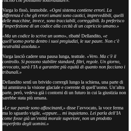
rischio che possiamo sottovalutare».
Varga lo fissò, immobile.
«Ogni sistema contiene errori. La
differenza è che gli errori umani sono caotici, imprevedibili, quelli
delle macchine, invece, sono tracciabili, correggibili. Io preferisco
l’imperfezione di un codice alla cecità di un capriccio umano.»
«Ma un codice lo scrive un uomo»
, ribatté Dellandito,
«e
quell’uomo porta dentro i suoi pregiudizi, le sue paure. Non c’è
neutralità assoluta.»
Varga lasciò cadere una pausa lunga, teatrale.
«Vero. Ma c’è il
controllo. Si possono stabilire standard, filtri, regole. Un giorno,
avvocato, sarà l’IA a garantire più equità di quanto non facciano i
tribunali.»
Dellandito sentì un brivido corrergli lungo la schiena, una parte di
lui ammirava la visione glaciale e coerente di quell’uomo. Un’altra
parte, però, vedeva già i contorni di un futuro in cui la giustizia non
sarebbe stata più umana.
«Le sue parole sono affascinanti,»
disse l’avvocato, la voce ferma
ma lo sguardo vigile,
«eppure… mi inquietano. Lei parla dell’IA
come fosse già un’entità morale superiore, non un prodotto
imperfetto degli uomini.»