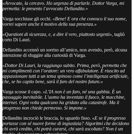
«Avvocato, la cercavo. Ho urgenza di parlarle. Dottor Varga, mi
permetta: le presento l’avvocato Dellandito.
»
Varga socchiuse gli occhi.
«Bene! E ora che conosco il suo nome,
vorrei sapere anche il motivo della sua presenza.»
«Questioni di sicurezza, e, a dire il vero, piuttosto urgenti»,
tagliò
corto Di Lauri.
Dellandito accennò un sorriso all’amico, non avendo, però, alcuna
intenzione di sfuggire alla curiosità di Varga.
«Dottor Di Lauri, la raggiungo subito. Prima, però, permetta che
mi complimenti con l’oratore: un vero affabulatore. È riuscito ad
appassionare tutti a un tema spinoso come l’intelligenza artificiale,
che, se ho capito bene, sarà il faro del nostro futuro.»
Varga scosse il capo.
«L’IA non è un faro, né una gabbia. È un
passaggio inevitabile. L’uomo ha inventato il fuoco, le macchine,
internet. Ogni volta qualcuno ha gridato alla catastrofe. Ma il
progresso non chiede permesso. Si impone.»
Dellandito incrociò le braccia, lo sguardo fisso.
«E se il progresso
portasse con sé nuove forme di ingiustizia? Algoritmi che decidono
chi avrà credito, chi potrà curarsi, chi sarà ascoltato? Non è un