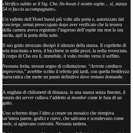
«Verifico subito se il Sig. Cho Jin-hwan è nostro ospite… sì, stanza
54 vi faccio accompagnare».
Un valletto dell’Hotel bussò più volte alla porta e, autorizzato dal
concierge,
ormai preoccupato dopo aver verificato che la tessera
della camera aveva registrato l’ingresso dell’ospite ma non la sua
uscita, aprì la porta della suite.
Il suo grido strozzato dissipò il silenzio della stanza. Il copriletto di
seta trascinato a terra, il bicchiere in mille pezzi, la sedia rovesciata.
Il corpo di Cho era lì, immobile, il volto rivolto verso il soffitto.
Nessuna ferita, nessun segno di colluttazione. “
Arresto cardiaco
improvviso
,” avrebbe scritto il referto più tardi, con quella freddezza
burocratica che mette un punto definitivo dove restano domande.
A migliaia di chilometri di distanza, in una stanza senza finestre, il
ronzio dei
server
cullava l’addetto ai
monitor
come le fusa di un
gatto.
Uno schermo dopo l’altro a creare un mosaico che riempiva
un’intera parete, grafici e curve, che salivano e scendevano come
onde, si agitavano convulsi. Nessuna tastiera.