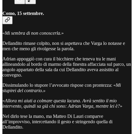
Como, 15 settembre.
«
Mi sembra di non conoscerla
.»
Dellandito rimase colpito, non si aspettava che Varga lo notasse e
men che meno gli rivolgesse la parola.
Adrian appoggiò con cura il bicchiere che teneva tra le mani
allineandolo al bordo di marmo della finestra affacciata sul parco, un
angolo appartato della sala da cui Dellandito aveva assistito al
convegno.
Dissimulando lo stupore l’avvocato rispose con prontezza: «
Mi
stupirei del contrario.»
«
Allora mi aiuti a colmare questa lacuna. Avrà sentito il mio
intervento, quindi sa già chi sono: Adrian Varga, mentre lei è?
»
Nel dirlo tese la mano, ma Matteo Di Lauri comparve
all’improvviso, intercettando il gesto e stringendo quella di
Dellandito.