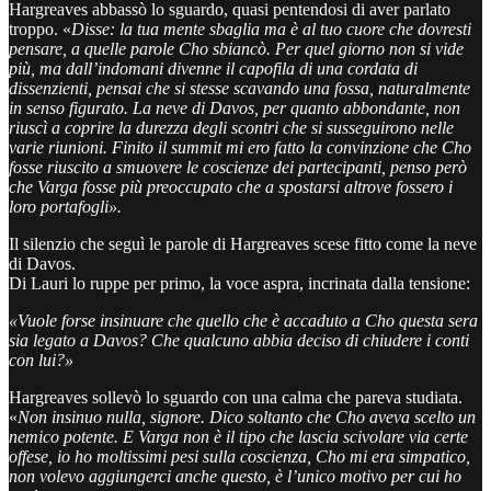
Hargreaves abbassò lo sguardo, quasi pentendosi di aver parlato
troppo. «
Disse: la tua mente sbaglia ma è al tuo cuore che dovresti
pensare, a quelle parole Cho sbiancò. Per quel giorno non si vide
più, ma dall’indomani divenne il capofila di una cordata di
dissenzienti, pensai che si stesse scavando una fossa, naturalmente
in senso figurato. La neve di Davos, per quanto abbondante, non
riuscì a coprire la durezza degli scontri che si susseguirono nelle
varie riunioni. Finito il summit mi ero fatto la convinzione che Cho
fosse riuscito a smuovere le coscienze dei partecipanti, penso però
che Varga fosse più preoccupato che a spostarsi altrove fossero i
loro portafogli».
Il silenzio che seguì le parole di Hargreaves scese fitto come la neve
di Davos.
Di Lauri lo ruppe per primo, la voce aspra, incrinata dalla tensione:
«Vuole forse insinuare che quello che è accaduto a Cho questa sera
sia legato a Davos? Che qualcuno abbia deciso di chiudere i conti
con lui?»
Hargreaves sollevò lo sguardo con una calma che pareva studiata.
«
Non insinuo nulla, signore. Dico soltanto che Cho aveva scelto un
nemico potente. E Varga non è il tipo che lascia scivolare via certe
offese, io ho moltissimi pesi sulla coscienza, Cho mi era simpatico,
non volevo aggiungerci anche questo, è l’unico motivo per cui ho