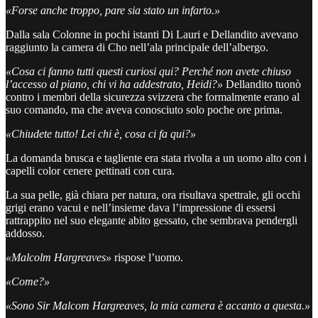
«Forse anche troppo, pare sia stato un infarto.»
Dalla sala Colonne in pochi istanti Di Lauri e Dellandito avevano
raggiunto la camera di Cho nell’ala principale dell’albergo.
«Cosa ci fanno tutti questi curiosi qui? Perché non avete chiuso
l’accesso al piano, chi vi ha addestrato, Heidi?»
Dellandito tuonò
contro i membri della sicurezza svizzera che formalmente erano al
suo comando, ma che aveva conosciuto solo poche ore prima.
«Chiudete tutto! Lei chi è, cosa ci fa qui?»
La domanda brusca e tagliente era stata rivolta a un uomo alto con i
capelli color cenere pettinati con cura.
La sua pelle, già chiara per natura, ora risultava spettrale, gli occhi
grigi erano vacui e nell’insieme dava l’impressione di essersi
rattrappito nel suo elegante abito gessato, che sembrava pendergli
addosso.
«Malcolm Hargreaves»
rispose l’uomo.
«Come?»
«Sono Sir Malcom Hargreaves, la mia camera è accanto a questa.»