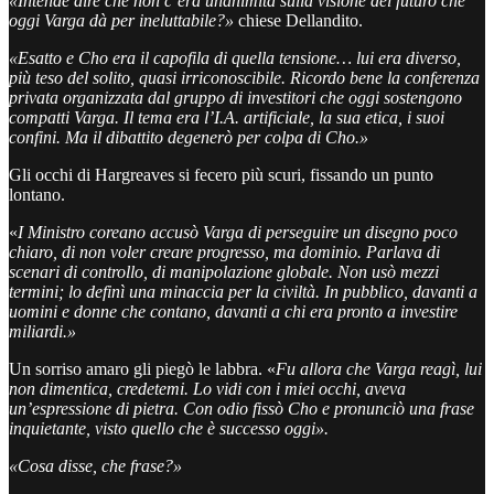
«Intende dire che non c’era unanimità sulla visione del futuro che
oggi Varga dà per ineluttabile?»
chiese Dellandito.
«Esatto e Cho era il capofila di quella tensione… lui era diverso,
più teso del solito, quasi irriconoscibile. Ricordo bene la conferenza
privata organizzata dal gruppo di investitori che oggi sostengono
compatti Varga. Il tema era l’I.A. artificiale, la sua etica, i suoi
confini. Ma il dibattito degenerò per colpa di Cho.»
Gli occhi di Hargreaves si fecero più scuri, fissando un punto
lontano.
«
I Ministro coreano accusò Varga di perseguire un disegno poco
chiaro, di non voler creare progresso, ma dominio. Parlava di
scenari di controllo, di manipolazione globale. Non usò mezzi
termini; lo definì una minaccia per la civiltà. In pubblico, davanti a
uomini e donne che contano, davanti a chi era pronto a investire
miliardi.»
Un sorriso amaro gli piegò le labbra. «
Fu allora che Varga reagì, lui
non dimentica, credetemi. Lo vidi con i miei occhi, aveva
un’espressione di pietra. Con odio fissò Cho e pronunciò una frase
inquietante, visto quello che è successo oggi».
«Cosa disse, che frase?»