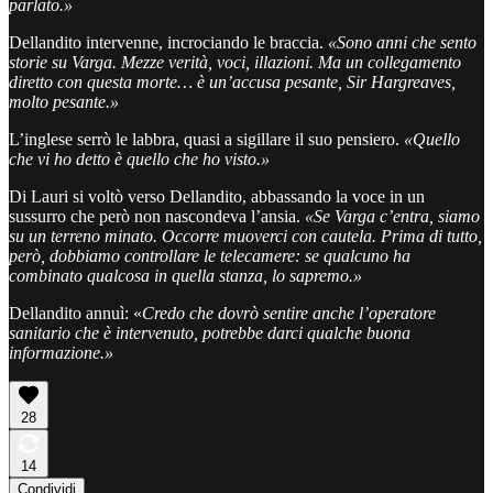
parlato.»
Dellandito intervenne, incrociando le braccia.
«Sono anni che sento
storie su Varga. Mezze verità, voci, illazioni. Ma un collegamento
diretto con questa morte… è un’accusa pesante, Sir Hargreaves,
molto pesante.»
L’inglese serrò le labbra, quasi a sigillare il suo pensiero.
«Quello
che vi ho detto è quello che ho visto.»
Di Lauri si voltò verso Dellandito, abbassando la voce in un
sussurro che però non nascondeva l’ansia.
«Se Varga c’entra, siamo
su un terreno minato. Occorre muoverci con cautela. Prima di tutto,
però, dobbiamo controllare le telecamere: se qualcuno ha
combinato qualcosa in quella stanza, lo sapremo.»
Dellandito annuì: «
Credo che dovrò sentire anche l’operatore
sanitario che è intervenuto, potrebbe darci qualche buona
informazione.»
28
14
Condividi