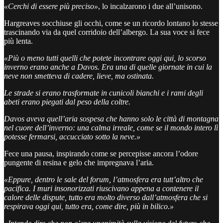
«Cerchi di essere più preciso»
, lo incalzarono i due all’unisono.
Hargreaves socchiuse gli occhi, come se un ricordo lontano lo stesse
trascinando via da quel corridoio dell’albergo. La sua voce si fece
più lenta.
«Più o meno tutti quelli che potete incontrare oggi qui, lo scorso
inverno erano anche a Davos. Era una di quelle giornate in cui la
neve non smetteva di cadere, lieve, ma ostinata.
Le strade si erano trasformate in cunicoli bianchi e i rami degli
abeti erano piegati dal peso della coltre.
Davos aveva quell’aria sospesa che hanno solo le città di montagna
nel cuore dell’inverno: una calma irreale, come se il mondo intero lì
potesse fermarsi, accucciato sotto la neve.»
Fece una pausa, inspirando come se percepisse ancora l’odore
pungente di resina e gelo che impregnava l’aria.
«Eppure, dentro le sale del forum, l’atmosfera era tutt’altro che
pacifica. I muri insonorizzati riuscivano appena a contenere il
calore delle dispute, tutto era molto diverso dall’atmosfera che si
respirava oggi qui, tutto era, come dire, più in bilico.»