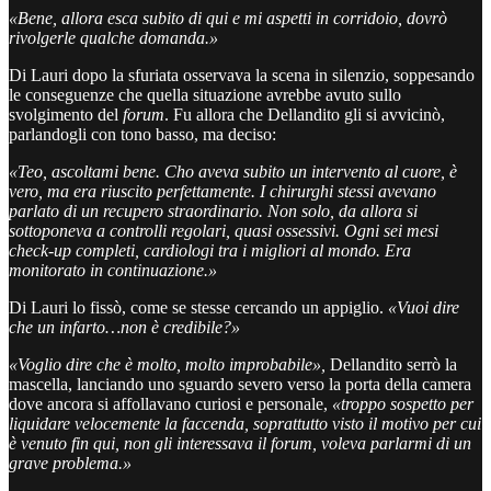
«Bene, allora esca subito di qui e mi aspetti in corridoio, dovrò
rivolgerle qualche domanda.»
Di Lauri dopo la sfuriata osservava la scena in silenzio, soppesando
le conseguenze che quella situazione avrebbe avuto sullo
svolgimento del
forum
. Fu allora che Dellandito gli si avvicinò,
parlandogli con tono basso, ma deciso:
«Teo, ascoltami bene. Cho aveva subito un intervento al cuore, è
vero, ma era riuscito perfettamente. I chirurghi stessi avevano
parlato di un recupero straordinario. Non solo, da allora si
sottoponeva a controlli regolari, quasi ossessivi. Ogni sei mesi
check-up completi, cardiologi tra i migliori al mondo. Era
monitorato in continuazione.»
Di Lauri lo fissò, come se stesse cercando un appiglio.
«Vuoi dire
che un infarto…non è credibile?»
«Voglio dire che è molto, molto improbabile»,
Dellandito serrò la
mascella, lanciando uno sguardo severo verso la porta della camera
dove ancora si affollavano curiosi e personale,
«troppo sospetto per
liquidare velocemente la faccenda, soprattutto visto il motivo per cui
è venuto fin qui, non gli interessava il forum, voleva parlarmi di un
grave problema.»