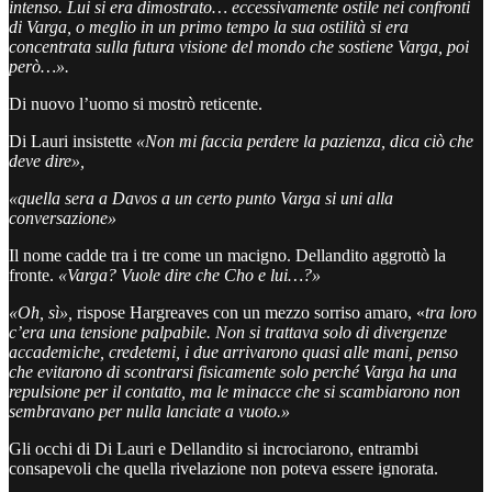
intenso. Lui si era dimostrato… eccessivamente ostile nei confronti
di Varga, o meglio in un primo tempo la sua ostilità si era
concentrata sulla futura visione del mondo che sostiene Varga, poi
però…».
Di nuovo l’uomo si mostrò reticente.
Di Lauri insistette
«Non mi faccia perdere la pazienza, dica ciò che
deve dire»,
«quella sera a Davos a un certo punto Varga si uni alla
conversazione»
Il nome cadde tra i tre come un macigno. Dellandito aggrottò la
fronte.
«Varga? Vuole dire che Cho e lui…?»
«Oh, sì»,
rispose Hargreaves con un mezzo sorriso amaro, «
tra loro
c’era una tensione palpabile. Non si trattava solo di divergenze
accademiche, credetemi, i due arrivarono quasi alle mani, penso
che evitarono di scontrarsi fisicamente solo perché Varga ha una
repulsione per il contatto, ma le minacce che si scambiarono non
sembravano per nulla lanciate a vuoto.»
Gli occhi di Di Lauri e Dellandito si incrociarono, entrambi
consapevoli che quella rivelazione non poteva essere ignorata.