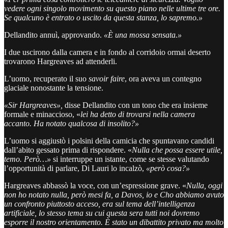
vedere ogni singolo movimento su questo piano nelle ultime tre ore.
Se qualcuno è entrato o uscito da questa stanza, lo sapremo.»
Dellandito annuì, approvando.
«È una mossa sensata.»
I due uscirono dalla camera e in fondo al corridoio ormai deserto
trovarono Hargreaves ad attenderli.
L’uomo, recuperato il suo
savoir faire
, ora aveva un contegno
glaciale nonostante la tensione.
«Sir Hargreaves»,
disse Dellandito con un tono che era insieme
formale e minaccioso, «
lei ha detto di trovarsi nella camera
accanto. Ha notato qualcosa di insolito?»
L’uomo si aggiustò i polsini della camicia che spuntavano candidi
dall’abito gessato prima di rispondere. «
Nulla che possa essere utile,
temo. Però…»
si interruppe un istante, come se stesse valutando
l’opportunità di parlare, Di Lauri lo incalzò,
«però cosa?»
Hargreaves abbassò la voce, con un’espressione grave. «
Nulla, oggi
non ho notato nulla, però mesi fa, a Davos, io e Cho abbiamo avuto
un confronto piuttosto acceso, era sul tema dell’intelligenza
artificiale, lo stesso tema su cui questa sera tutti noi dovremo
esporre il nostro orientamento. È stato un dibattito privato ma molto