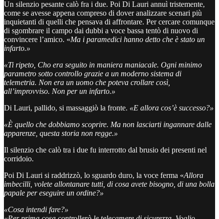
Un silenzio pesante calò fra i due. Poi Di Lauri annuì tristemente,
come se avesse appena compreso di dover analizzare scenari più
inquietanti di quelli che pensava di affrontare. Per cercare comunque
di sgombrare il campo dai dubbi a voce bassa tentò di nuovo di
convincere l’amico. «
Ma i paramedici hanno detto che è stato un
infarto.»
«Ti ripeto, Cho era seguito in maniera maniacale. Ogni minimo
parametro sotto controllo grazie a un moderno sistema di
telemetria. Non era un uomo che poteva crollare così,
all’improvviso. Non per un infarto.»
Di Lauri, pallido, si massaggiò la fronte.
«E allora cos’è successo?»
«È quello che dobbiamo scoprire. Ma non lasciarti ingannare dalle
apparenze, questa storia non regge.»
Il silenzio che calò tra i due fu interrotto dal brusio dei presenti nel
corridoio.
Poi Di Lauri si raddrizzò, lo sguardo duro, la voce ferma «
Allora
imbecilli, volete allontanare tutti, di cosa avete bisogno, di una bolla
papale per eseguire un ordine?»
«Cosa intendi fare?»
«Per prima cosa controllerò le telecamere di sicurezza. Voglio