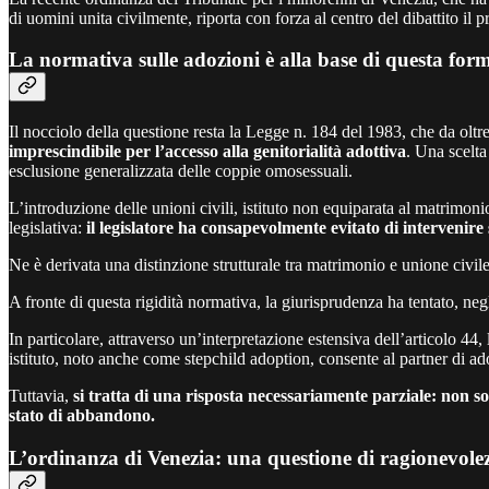
di uomini unita civilmente, riporta con forza al centro del dibattito il p
La normativa sulle adozioni è alla base di questa for
Il nocciolo della questione resta la Legge n. 184 del 1983, che da oltr
imprescindibile per l’accesso alla genitorialità adottiva
. Una scelta
esclusione generalizzata delle coppie omosessuali.
L’introduzione delle unioni civili, istituto non equiparata al matrimon
legislativa:
il legislatore ha consapevolmente evitato di intervenire 
Ne è derivata una distinzione strutturale tra matrimonio e unione civil
A fronte di questa rigidità normativa, la giurisprudenza ha tentato, negl
In particolare, attraverso un’interpretazione estensiva dell’articolo 44,
istituto, noto anche come stepchild adoption, consente al partner di adot
Tuttavia,
si tratta di una risposta necessariamente parziale: non 
stato di abbandono.
L’ordinanza di Venezia: una questione di ragionevole