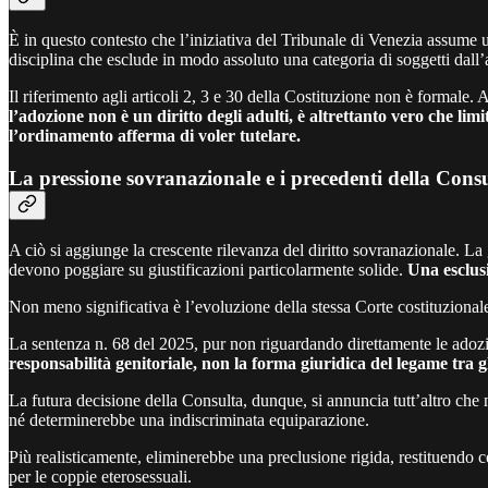
È in questo contesto che l’iniziativa del Tribunale di Venezia assume u
disciplina che esclude in modo assoluto una categoria di soggetti dall’
Il riferimento agli articoli 2, 3 e 30 della Costituzione non è formale. 
l’adozione non è un diritto degli adulti, è altrettanto vero che li
l’ordinamento afferma di voler tutelare.
La pressione sovranazionale e i precedenti della Cons
A ciò si aggiunge la crescente rilevanza del diritto sovranazionale. La 
devono poggiare su giustificazioni particolarmente solide.
Una esclusi
Non meno significativa è l’evoluzione della stessa Corte costituzionale, 
La sentenza n. 68 del 2025, pur non riguardando direttamente le adozi
responsabilità genitoriale, non la forma giuridica del legame tra gl
La futura decisione della Consulta, dunque, si annuncia tutt’altro che
né determinerebbe una indiscriminata equiparazione.
Più realisticamente, eliminerebbe una preclusione rigida, restituendo ce
per le coppie eterosessuali.