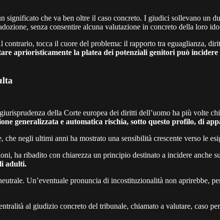
n significato che va ben oltre il caso concreto. I giudici sollevano un d
adozione, senza consentire alcuna valutazione in concreto della loro ido
Al contrario, tocca il cuore del problema: il rapporto tra eguaglianza, di
mitare aprioristicamente la platea dei potenziali genitori può incid
ulta
giurisprudenza della Corte europea dei diritti dell’uomo ha più volte chi
one generalizzata e automatica rischia, sotto questo profilo, di ap
che negli ultimi anni ha mostrato una sensibilità crescente verso le esigen
oni, ha ribadito con chiarezza un principio destinato a incidere anche 
i adulti.
 neutrale. Un’eventuale pronuncia di incostituzionalità non aprirebbe, p
ntralità al giudizio concreto del tribunale, chiamato a valutare, caso pe