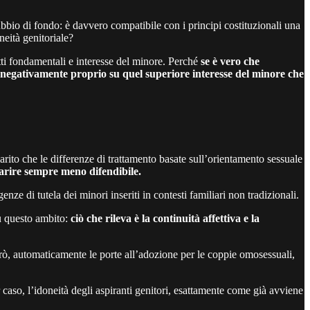
ubbio di fondo: è davvero compatibile con i principi costituzionali una
neità genitoriale?
ritti fondamentali e interesse del minore. Perché
se è vero che
ere negativamente proprio su quel superiore interesse del minore che
arito che le differenze di trattamento basate sull’orientamento sessuale
parire sempre meno difendibile.
ze di tutela dei minori inseriti in contesti familiari non tradizionali.
su questo ambito:
ciò che rileva è la continuità affettiva e la
erò, automaticamente le porte all’adozione per le coppie omosessuali,
r caso, l’idoneità degli aspiranti genitori, esattamente come già avviene