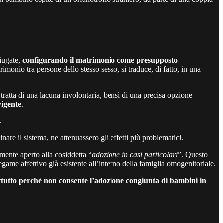
niugate,
configurando il matrimonio come presupposto
imonio tra persone dello stesso sesso, si traduce, di fatto, in una
 tratta di una lacuna involontaria, bensì di una precisa opzione
vigente
.
.
nare il sistema, ne attenuassero gli effetti più problematici.
amente aperto alla cosiddetta “
adozione in casi particolari
”. Questo
legame affettivo già esistente all’interno della famiglia omogenitoriale.
ttutto perché non consente l’adozione congiunta di bambini in