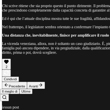
Chi scrive ritiene che sia proprio questo il punto dirimente. Il problema
che prescindono completamente dalla capacità concreta di garantire a
Ed è qui che l’attuale disciplina mostra tutte le sue fragilità, affidand
Nel frattempo, il legislatore sembra orientato a confermare l’impianto t
Una distanza che, inevitabilmente, finisce per amplificare il ruolo
La vicenda veneziana, allora, non è soltanto un caso giudiziario. È, p
famiglia può ancora dipendere, in via pregiudiziale, dalla qualificazione
diritto, prima o poi, dovrà scegliere.
2
Condividi
Precedente
Avanti
Il meglio di
Ultime
Nessun post