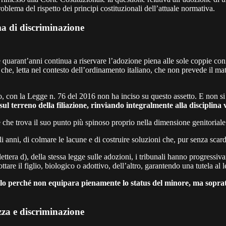
roblema del rispetto dei principi costituzionali dell’attuale normativa.
ma di discriminazione
e quarant’anni continua a riservare l’adozione piena alle sole coppie co
 che, letta nel contesto dell’ordinamento italiano, che non prevede il matr
io, con la Legge n. 76 del 2016 non ha inciso su questo assetto. E non si
sul terreno della filiazione, rinviando integralmente alla disciplina 
e che trova il suo punto più spinoso proprio nella dimensione genitoriale
i anni, di colmare le lacune e di costruire soluzioni che, pur senza scardi
 lettera d), della stessa legge sulle adozioni, i tribunali hanno progressiv
tare il figlio, biologico o adottivo, dell’altro, garantendo una tutela al 
solo perché non equipara pienamente lo status del minore, ma sopra
zza e discriminazione