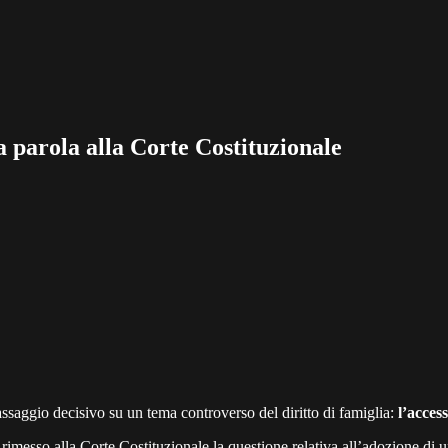
a parola alla Corte Costituzionale
 passaggio decisivo su un tema controverso del diritto di famiglia:
l’acces
rimesso alla Corte Costituzionale la questione relativa all’adozione di u