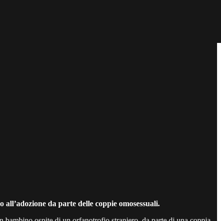
so all’adozione da parte delle coppie omosessuali.
n bambino ospite di un orfanotrofio straniero, da parte di una coppia