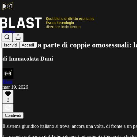
Diritto
Adozione da parte di coppie omosessuali: l
Iscriviti
Accedi
di Immacolata Duni
Blast
mar 19, 2026
2
Condividi
Il sistema giuridico italiano si trova, ancora una volta, di fronte a un
La recente ordinanza del Tribunale per i minorenni di Venezia, che ha 